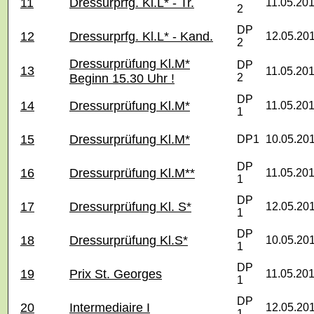
11
Dressurprfg. Kl.L* - Tr.
11.05.20
2
DP
12
Dressurprfg. Kl.L* - Kand.
12.05.20
2
Dressurprüfung Kl.M*
DP
13
11.05.20
Beginn 15.30 Uhr !
2
DP
14
Dressurprüfung Kl.M*
11.05.20
1
15
Dressurprüfung Kl.M*
DP1
10.05.20
DP
16
Dressurprüfung Kl.M**
11.05.20
1
DP
17
Dressurprüfung Kl. S*
12.05.20
1
DP
18
Dressurprüfung Kl.S*
10.05.20
1
DP
19
Prix St. Georges
11.05.20
1
DP
20
Intermediaire I
12.05.20
1