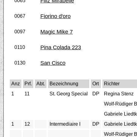
Filiz Mirabelle
0065
Fiorino d'oro
0067
Magic Mike 7
0097
Pina Colada 223
0110
San Cisco
0130
Anz
Prf.
Abt.
Bezeichnung
Ort
Richter
1
11
St. Georg Special
DP
Regina Stenz
Wolf-Rüdiger B
Gabriele Liedt
1
12
Intermediaire I
DP
Gabriele Liedt
Wolf-Rüdiger B