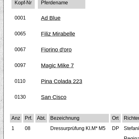
Kopf-Nr
Pferdename
Ad Blue
0001
Filiz Mirabelle
0065
Fiorino d'oro
0067
Magic Mike 7
0097
Pina Colada 223
0110
San Cisco
0130
Anz
Prf.
Abt.
Bezeichnung
Ort
Richte
1
08
Dressurprüfung Kl.M* M5
DP
Stefan
Regina