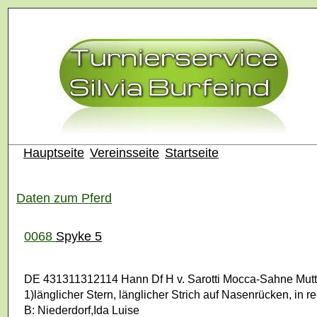
Hauptseite
Vereinsseite
Startseite
Daten zum Pferd
0068
Spyke 5
DE 431311312114 Hann Df H v. Sarotti Mocca-Sahne Mutte
1)länglicher Stern, länglicher Strich auf Nasenrücken, in 
B: Niederdorf,Ida Luise