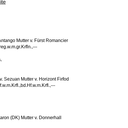
ite
tango Mutter v. Fürst Romancier
reg.w.m.gr.Krfln.,---
,
 Sezuan Mutter v. Horizont Firfod
w.m.Krfl.,bd.Hf.w.m.Krfl.,---
ron (DK) Mutter v. Donnerhall