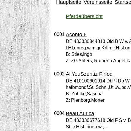
Hauptseite
Vereinsseite
Startse
Pferdeübersicht
Aconto 6
0001
DE 433330844813 Old B W v. An
l.Hf.unreg.w.m.gr.Krfln.,r.Hfsl.un
B: Sties,Ingo
Z: ZG Ahlers, Rainer u.Angelika
AllYouSzentiz Firfod
0002
DE 410100601914 Dt.Pf Db W v.
halbmondf.St.,Schn.,Utl.w.,bd.Vf.
B: Zühlke,Sascha
Z: Plenborg,Morten
Beau Aurica
0004
DE 433330677618 Old F S v. Ba
St., r.Hfsl.innen w.,---