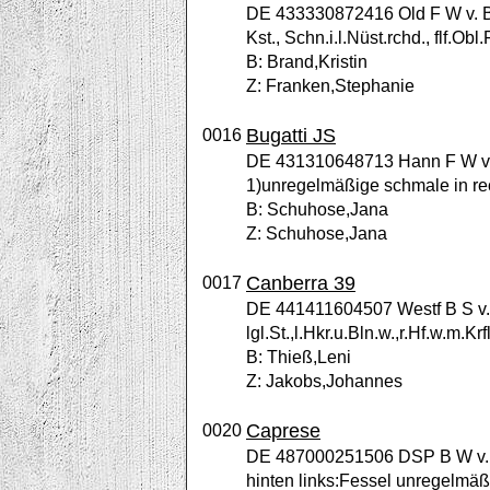
DE 433330872416 Old F W v. Bo
Kst., Schn.i.l.Nüst.rchd., flf.Obl
B: Brand,Kristin
Z: Franken,Stephanie
Bugatti JS
0016
DE 431310648713 Hann F W v. 
1)unregelmäßige schmale in re
B: Schuhose,Jana
Z: Schuhose,Jana
Canberra 39
0017
DE 441411604507 Westf B S v. 
lgl.St.,l.Hkr.u.Bln.w.,r.Hf.w.m.Kr
B: Thieß,Leni
Z: Jakobs,Johannes
Caprese
0020
DE 487000251506 DSP B W v. Ca
hinten links:Fessel unregelmäßi