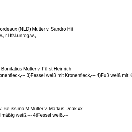
rdeaux (NLD) Mutter v. Sandro Hit
w., r.Hfsl.unreg.w.,---
nifatius Mutter v. Fürst Heinrich
ronenfleck,--- 3)Fessel weiß mit Kronenfleck,--- 4)Fuß weiß mit 
 Belissimo M Mutter v. Markus Deak xx
elmäßig weiß,--- 4)Fessel weiß,---