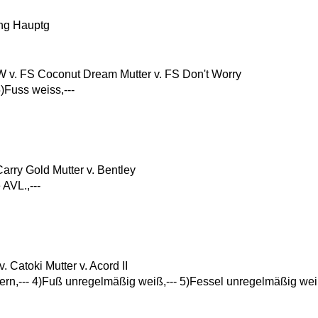
ung Hauptg
. FS Coconut Dream Mutter v. FS Don't Worry
5)Fuss weiss,---
ry Gold Mutter v. Bentley
 AVL.,---
Catoki Mutter v. Acord II
ern,--- 4)Fuß unregelmäßig weiß,--- 5)Fessel unregelmäßig weiß