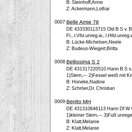
B: Steinhoff,Anne
Z: Ackermann,Lothar
Belle Amie 78
0007
DE 433330113715 Old B S v. Bo
Fl., r.Vfsl.unreg.w., l.Hfsl.unreg.
B: Lücke-Michelsen,Neele
Z: Budeus-Wiegert,Britta
Bellissima S 2
0008
DE 431317220510 Hann B S v. Bo
1)Stern,--- 2)Fessel weiß mit K
B: Hüneke,Nadine
Z: Schröer,Dr. Christian
Benito MH
0009
DE 431310646113 Hann Df W v.
1)kleiner Stern,--- 3)Fuß unreg
B: Klatt,Melanie
Z: Klatt,Melanie