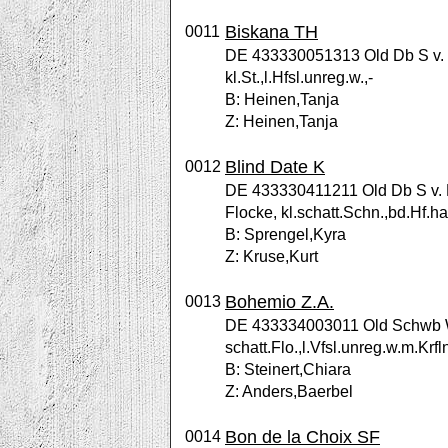
Biskana TH
0011
DE 433330051313 Old Db S v. Z
kl.St.,l.Hfsl.unreg.w.,-
B: Heinen,Tanja
Z: Heinen,Tanja
Blind Date K
0012
DE 433330411211 Old Db S v. B
Flocke, kl.schatt.Schn.,bd.Hf.ha
B: Sprengel,Kyra
Z: Kruse,Kurt
Bohemio Z.A.
0013
DE 433334003011 Old Schwb W 
schatt.Flo.,l.Vfsl.unreg.w.m.Krfln
B: Steinert,Chiara
Z: Anders,Baerbel
Bon de la Choix SF
0014