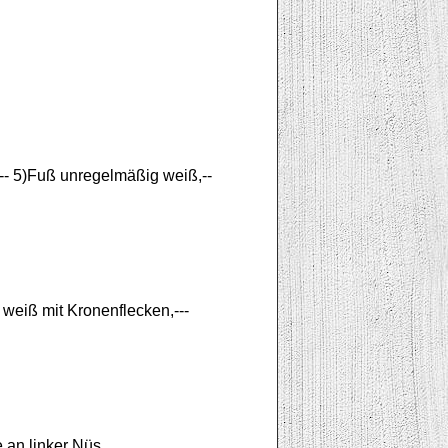
-- 5)Fuß unregelmäßig weiß,--
 weiß mit Kronenflecken,---
pe an linker Nüs