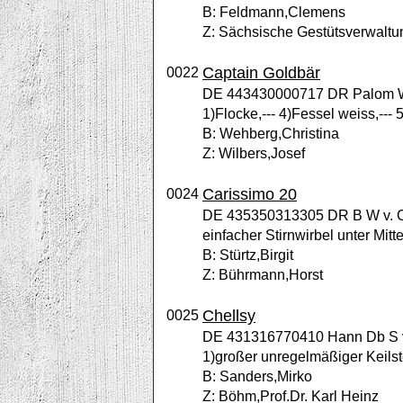
B: Feldmann,Clemens
Z: Sächsische Gestütsverwalt
Captain Goldbär
0022
DE 443430000717 DR Palom W v
1)Flocke,--- 4)Fessel weiss,--- 
B: Wehberg,Christina
Z: Wilbers,Josef
Carissimo 20
0024
DE 435350313305 DR B W v. Car
einfacher Stirnwirbel unter Mitte
B: Stürtz,Birgit
Z: Bührmann,Horst
Chellsy
0025
DE 431316770410 Hann Db S v. 
1)großer unregelmäßiger Keilst
B: Sanders,Mirko
Z: Böhm,Prof.Dr. Karl Heinz