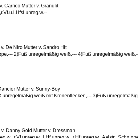
Carrico Mutter v. Granulit
r.Vf.u.l.Hfsl unreg.w.--
 De Niro Mutter v. Sandro Hit
pe,--- 2)Fuß unregelmäßig weiß,--- 4)Fuß unregelmäßig weiß,-
ancier Mutter v. Sunny-Boy
Fuß unregelmäßig weiß mit Kronenflecken,--- 3)Fuß unregelmäßig
. Danny Gold Mutter v. Dressman I
nreg.w., r.Vf.unreg.w., l.Hf.unreg.w., r.Hf.unreg.w., Aalstr., Schnip