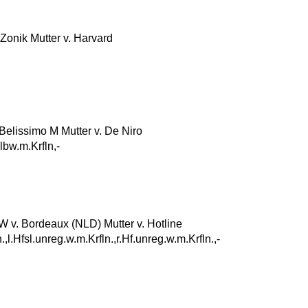
onik Mutter v. Harvard
elissimo M Mutter v. De Niro
lbw.m.Krfln,-
v. Bordeaux (NLD) Mutter v. Hotline
.,l.Hfsl.unreg.w.m.Krfln.,r.Hf.unreg.w.m.Krfln.,-