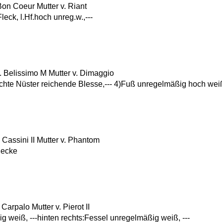
n Coeur Mutter v. Riant
.Fleck, l.Hf.hoch unreg.w.,---
Belissimo M Mutter v. Dimaggio
chte Nüster reichende Blesse,--- 4)Fuß unregelmäßig hoch wei
Cassini II Mutter v. Phantom
flecke
rpalo Mutter v. Pierot II
g weiß, ---hinten rechts:Fessel unregelmäßig weiß, ---