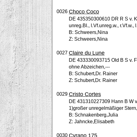
Choco Coco
0026
DE 435350300610 DR R S v. Ken
unreg.Bl., l.Vf.unreg.w., r.Vf.w
B: Schweers,Nina
Z: Schweers,Nina
Claire du Lune
0027
DE 433330093715 Old B S v. Für
ohne Abzeichen,---
B: Schubert,Dr. Rainer
Z: Schubert,Dr. Rainer
Cristo Cortes
0029
DE 431310227309 Hann B W v. C
1)großer unregelmäßiger Stern,
B: Schnakenberg,Julia
Z: Jahncke,Elisabeth
Cyrano 175
0030