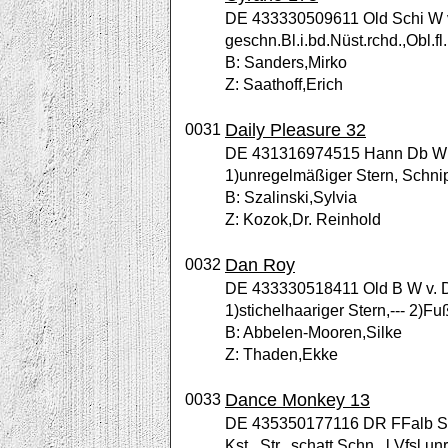
DE 433330509611 Old Schi W v. 
geschn.Bl.i.bd.Nüst.rchd.,Obl.fl.,
B: Sanders,Mirko
Z: Saathoff,Erich
Daily Pleasure 32
0031
DE 431316974515 Hann Db W v.
1)unregelmäßiger Stern, Schnip
B: Szalinski,Sylvia
Z: Kozok,Dr. Reinhold
Dan Roy
0032
DE 433330518411 Old B W v. D
1)stichelhaariger Stern,--- 2)
B: Abbelen-Mooren,Silke
Z: Thaden,Ekke
Dance Monkey 13
0033
DE 435350177116 DR FFalb S v
Kst., Str., schatt.Schn., l.Vfsl.u