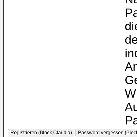
Pa
di
de
in
A
Ge
Wi
Au
Pa