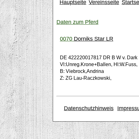
Hauptseite
Vereinsseite
Startse
Daten zum Pferd
0070
Dorniks Star LR
DE 422220017817 DR B W v. Dark 
Vl:Unreg.Krone+Ballen, Hl:W.Fuss,
B: Viebrock,Andrina
Z: ZG Lau-Raczkowski,
Datenschutzhinweis
Impress