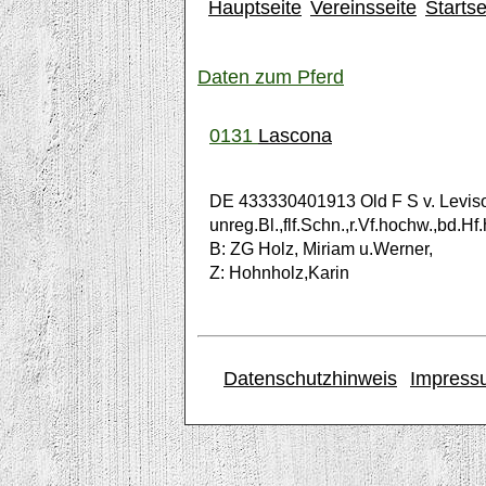
Hauptseite
Vereinsseite
Startse
Daten zum Pferd
0131
Lascona
DE 433330401913 Old F S v. Leviso
unreg.Bl.,flf.Schn.,r.Vf.hochw.,bd.Hf.
B: ZG Holz, Miriam u.Werner,
Z: Hohnholz,Karin
Datenschutzhinweis
Impress