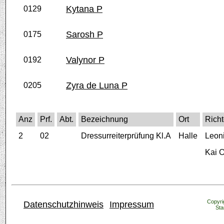
Kytana P
0129
Sarosh P
0175
Valynor P
0192
Zyra de Luna P
0205
Anz
Prf.
Abt.
Bezeichnung
Ort
Richt
2
02
Dressurreiterprüfung Kl.A
Halle
Leoni
Kai O
Copyrig
Datenschutzhinweis
Impressum
Sta