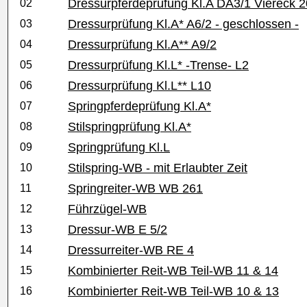
Dressurpferdeprüfung Kl.A DA3/1 Viereck 
02
Dressurprüfung Kl.A* A6/2 - geschlossen -
03
Dressurprüfung Kl.A** A9/2
04
Dressurprüfung Kl.L* -Trense- L2
05
Dressurprüfung Kl.L** L10
06
Springpferdeprüfung Kl.A*
07
Stilspringprüfung Kl.A*
08
Springprüfung Kl.L
09
Stilspring-WB - mit Erlaubter Zeit
10
Springreiter-WB WB 261
11
Führzügel-WB
12
Dressur-WB E 5/2
13
Dressurreiter-WB RE 4
14
Kombinierter Reit-WB Teil-WB 11 & 14
15
Kombinierter Reit-WB Teil-WB 10 & 13
16