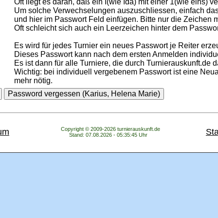
Oft liegt es daran, daß ein I(wie Ida) mit einer 1(wie eins) v
Um solche Verwechselungen auszuschliessen, einfach das
und hier im Passwort Feld einfügen. Bitte nur die Zeichen 
Oft schleicht sich auch ein Leerzeichen hinter dem Passwor
Es wird für jedes Turnier ein neues Passwort je Reiter erze
Dieses Passwort kann nach dem ersten Anmelden individue
Es ist dann für alle Turniere, die durch Turnierauskunft.de d
Wichtig: bei individuell vergebenem Passwort ist eine Neua
mehr nötig.
Copyright © 2009-2026 turnierauskunft.de
um
Sta
Stand: 07.08.2026 - 05:35:45 Uhr