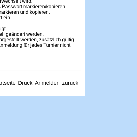
erwechselt wird.
 Passwort markieren/kopieren
markieren und kopieren.
t ein.
ugt.
ll geändert werden.
argestellt werden, zusätzlich gültig.
nmeldung für jedes Turnier nicht
rtseite
Druck
Anmelden
zurück