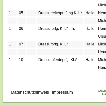
Mich
1
05
Dressurreiterprüfung Kl.L*
Halle
Her
Mich
1
06
Dressurprfg. Kl.L* - Tr.
Halle
Her
Ursu
1
07
Dressurprfg. Kl.L*
Halle
Mich
Ursu
1
10
Dressurpferdeprfg. Kl.A
Halle
Mich
Hors
Copyrig
Datenschutzhinweis
Impressum
Sta