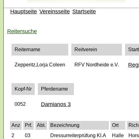
Hauptseite
Vereinsseite
Startseite
Reitersuche
Reitername
Reitverein
Start
Regi
Zepperitz,Lorja Coleen
RFV Nordheide e.V.
Kopf-Nr
Pferdename
Damianos 3
0052
Anz
Prf.
Abt.
Bezeichnung
Ort
Rich
2
03
Dressurreiterprüfung Kl.A
Halle
Hors