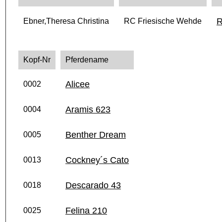
R
Ebner,Theresa Christina
RC Friesische Wehde
Kopf-Nr
Pferdename
Alicee
0002
Aramis 623
0004
Benther Dream
0005
Cockney´s Cato
0013
Descarado 43
0018
Felina 210
0025