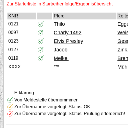
Zur Starterliste in Startreihenfolge/Ergebnisübersicht
KNR
Pferd
Reite
Thilo
Egge
0121
Charly 1492
Weis
0097
Elvis Presley
Gesc
0123
Jacob
Zink
0127
Meikel
Bren
0119
Mühl
XXXX
***
Erklärung
Von Meldestelle übernommmen
Zur Übernahme vorgelegt. Status: OK
Zur Übernahme vorgelegt. Status: Prüfung erforderlich!