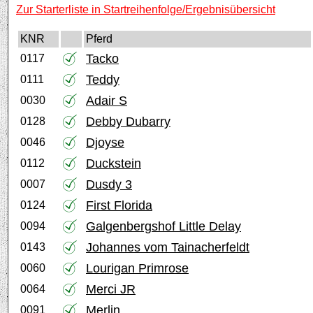
Zur Starterliste in Startreihenfolge/Ergebnisübersicht
KNR
Pferd
Tacko
0117
Teddy
0111
Adair S
0030
Debby Dubarry
0128
Djoyse
0046
Duckstein
0112
Dusdy 3
0007
First Florida
0124
Galgenbergshof Little Delay
0094
Johannes vom Tainacherfeldt
0143
Lourigan Primrose
0060
Merci JR
0064
Merlin
0091