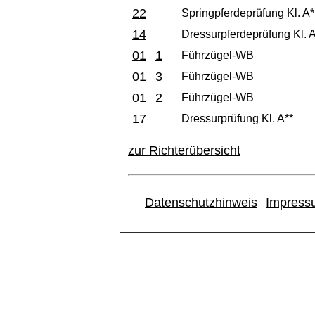
22
Springpferdeprüfung Kl. A*
14
Dressurpferdeprüfung Kl. 
01
1
Führzügel-WB
01
3
Führzügel-WB
01
2
Führzügel-WB
17
Dressurprüfung Kl. A**
zur Richterübersicht
Datenschutzhinweis
Impress