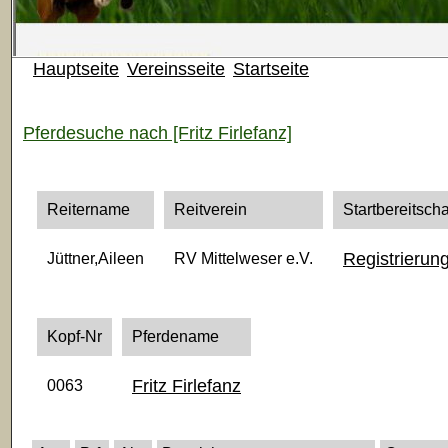
Hauptseite
Vereinsseite
Startseite
Pferdesuche nach [Fritz Firlefanz]
Reitername
Reitverein
Startbereitscha
Registrierun
Jüttner,Aileen
RV Mittelweser e.V.
Kopf-Nr
Pferdename
Fritz Firlefanz
0063