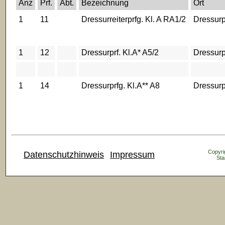
Anz
Prf.
Abt.
Bezeichnung
Ort
1
11
Dressurreiterprfg. Kl. A RA1/2
Dressurp
1
12
Dressurprf. Kl.A* A5/2
Dressurp
1
14
Dressurprfg. Kl.A** A8
Dressurp
Copyrig
Datenschutzhinweis
Impressum
Sta