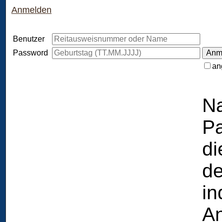
Anmelden
Benutzer
Password
an
Na
Pa
di
de
in
A