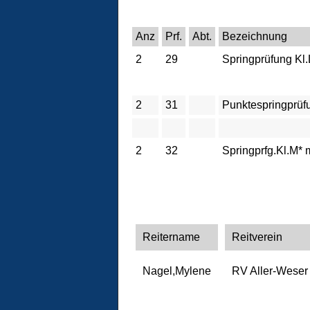
Anz
Prf.
Abt.
Bezeichnung
2
29
Springprüfung Kl.
2
31
Punktespringprüf
2
32
Springprfg.Kl.M* 
Reitername
Reitverein
Nagel,Mylene
RV Aller-Weser 