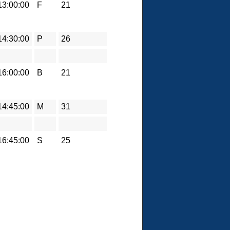
13:00:00
F
21
14:30:00
P
26
16:00:00
B
21
14:45:00
M
31
16:45:00
S
25