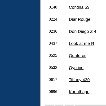
Contina 53
0148
Diar Rouge
0224
Don Diego Z 4
0236
Look at me R
0437
Quateros
0525
Qyntino
0532
Tiffany 430
0617
Kannthago
0696