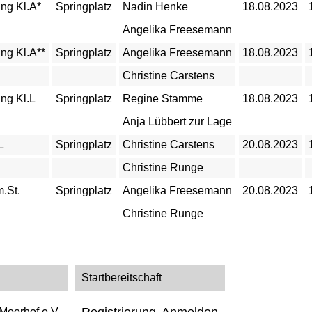
ng Kl.A*
Springplatz
Nadin Henke
18.08.2023
Angelika Freesemann
ng Kl.A**
Springplatz
Angelika Freesemann
18.08.2023
Christine Carstens
ng Kl.L
Springplatz
Regine Stamme
18.08.2023
Anja Lübbert zur Lage
L
Springplatz
Christine Carstens
20.08.2023
Christine Runge
m.St.
Springplatz
Angelika Freesemann
20.08.2023
Christine Runge
Startbereitschaft
Registrierung
Anmelden
Moorhof e.V.