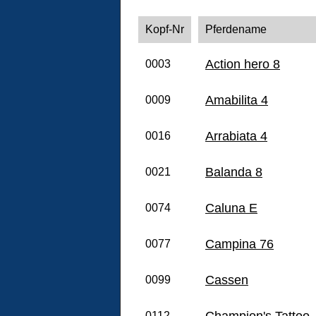
Kopf-Nr
Pferdename
Action hero 8
0003
Amabilita 4
0009
Arrabiata 4
0016
Balanda 8
0021
Caluna E
0074
Campina 76
0077
Cassen
0099
Champion's Tattoo
0112