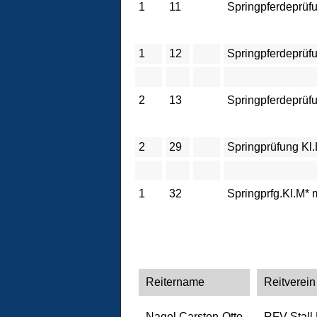
1
11
Springpferdeprüfu
1
12
Springpferdeprüfu
2
13
Springpferdeprüfu
2
29
Springprüfung Kl.
1
32
Springprfg.Kl.M* 
Reitername
Reitverein
Nagel,Carsten-Otto
RFV Stall 