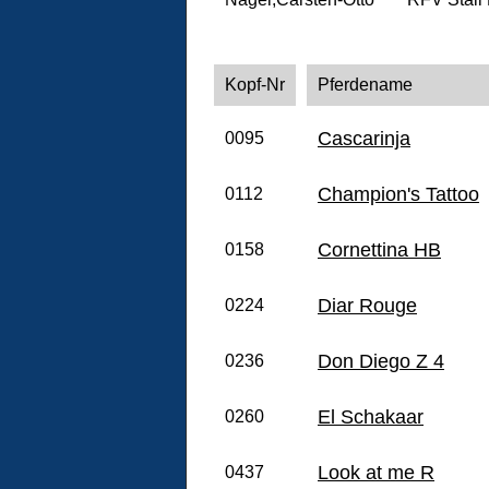
Kopf-Nr
Pferdename
Cascarinja
0095
Champion's Tattoo
0112
Cornettina HB
0158
Diar Rouge
0224
Don Diego Z 4
0236
El Schakaar
0260
Look at me R
0437