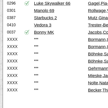
Luke Skywalker 66
Gagel,Pia-
0296
Manolo 69
Rollwage,
0301
Starbucks 2
Mutz,Gina
0387
Vedora 3
Trester-Be
0410
Bonny MK
Jacobs,Co
0037
Bormann,
XXXX
***
Bormann,
XXXX
***
Böhnke,S
XXXX
***
Böhnke,S
XXXX
***
Gehrmann
XXXX
***
Mieske,Ja
XXXX
***
Nolte,Nata
XXXX
***
Becker,Th
XXXX
***