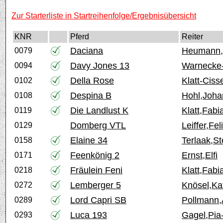
Zur Starterliste in Startreihenfolge/Ergebnisübersicht
KNR
Pferd
Reiter
Daciana
Heumann,
0079
Davy Jones 13
Warnecke
0094
Della Rose
Klatt-Ciss
0102
Despina B
Hohl,Joh
0108
Die Landlust K
Klatt,Fabi
0119
Domberg VTL
Leiffer,Fel
0129
Elaine 34
Terlaak,St
0158
Feenkönig 2
Ernst,Elfi
0171
Fräulein Feni
Klatt,Fabi
0218
Lemberger 5
Knösel,Ka
0272
Lord Capri SB
Pollmann
0289
Luca 193
Gagel,Pia-
0293