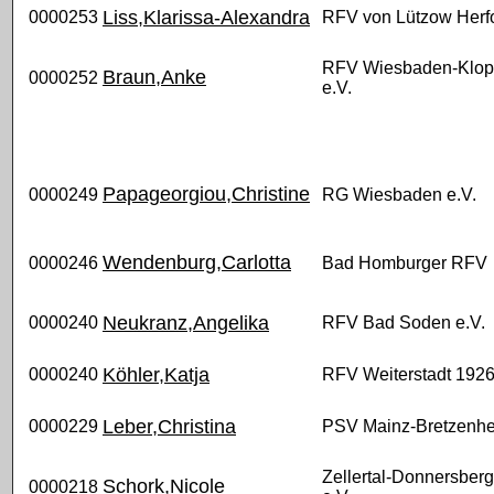
Liss,Klarissa-Alexandra
0000253
RFV von Lützow Herfo
RFV Wiesbaden-Klo
Braun,Anke
0000252
e.V.
Papageorgiou,Christine
0000249
RG Wiesbaden e.V.
Wendenburg,Carlotta
0000246
Bad Homburger RFV
Neukranz,Angelika
0000240
RFV Bad Soden e.V.
Köhler,Katja
0000240
RFV Weiterstadt 1926
Leber,Christina
0000229
PSV Mainz-Bretzenhe
Zellertal-Donnersber
Schork,Nicole
0000218