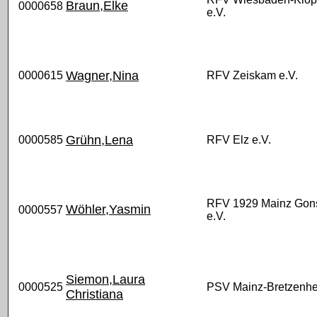
Braun,Elke
0000658
e.V.
Wagner,Nina
0000615
RFV Zeiskam e.V.
Grühn,Lena
0000585
RFV Elz e.V.
RFV 1929 Mainz Gon
Wöhler,Yasmin
0000557
e.V.
Siemon,Laura
0000525
PSV Mainz-Bretzenhe
Christiana