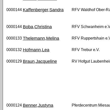
Kaffenberger,Sandra
0000144
RFV Waldhof Ober-Ra
Boba,Christina
0000144
RFV Schwanheim e.V
Thelemann,Melina
0000133
RFV Ruppertshain e.
Hofmann,Lea
0000132
RFV Trebur e.V.
Braun,Jacqueline
0000129
RV Hofgut Laubenhe
Benner,Justyna
0000124
Pferdecentrum Miesau