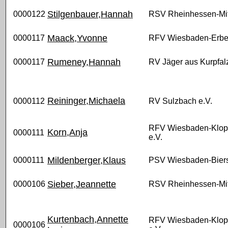
Stilgenbauer,Hannah
0000122
RSV Rheinhessen-Mit
Maack,Yvonne
0000117
RFV Wiesbaden-Erbe
Rumeney,Hannah
0000117
RV Jäger aus Kurpfalz
Reininger,Michaela
0000112
RV Sulzbach e.V.
RFV Wiesbaden-Klo
Korn,Anja
0000111
e.V.
Mildenberger,Klaus
0000111
PSV Wiesbaden-Biers
Sieber,Jeannette
0000106
RSV Rheinhessen-Mit
Kurtenbach,Annette
RFV Wiesbaden-Klo
0000106