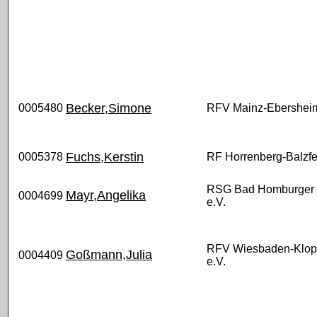
Becker,Simone
0005480
RFV Mainz-Ebersheim
Fuchs,Kerstin
0005378
RF Horrenberg-Balzfe
RSG Bad Homburger 
Mayr,Angelika
0004699
e.V.
RFV Wiesbaden-Klo
Goßmann,Julia
0004409
e.V.