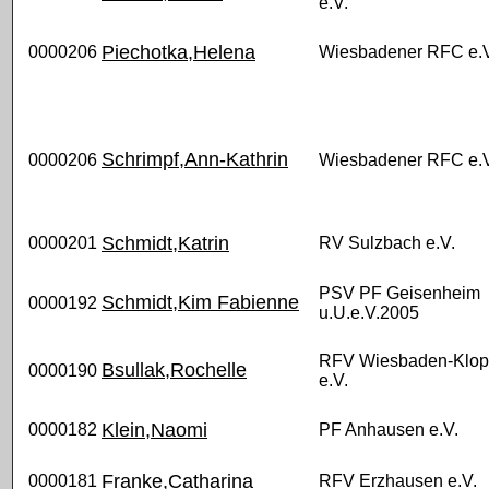
e.V.
Piechotka,Helena
0000206
Wiesbadener RFC e.V
Schrimpf,Ann-Kathrin
0000206
Wiesbadener RFC e.V
Schmidt,Katrin
0000201
RV Sulzbach e.V.
PSV PF Geisenheim
Schmidt,Kim Fabienne
0000192
u.U.e.V.2005
RFV Wiesbaden-Klo
Bsullak,Rochelle
0000190
e.V.
Klein,Naomi
0000182
PF Anhausen e.V.
Franke,Catharina
0000181
RFV Erzhausen e.V.