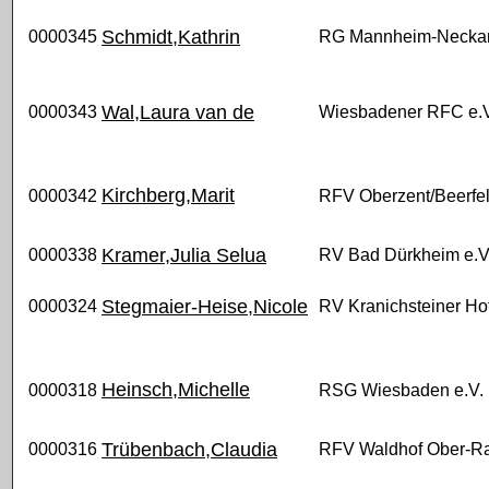
Schmidt,Kathrin
0000345
RG Mannheim-Neckar
Wal,Laura van de
0000343
Wiesbadener RFC e.V
Kirchberg,Marit
0000342
RFV Oberzent/Beerfe
Kramer,Julia Selua
0000338
RV Bad Dürkheim e.V
Stegmaier-Heise,Nicole
0000324
RV Kranichsteiner Hof
Heinsch,Michelle
0000318
RSG Wiesbaden e.V.
Trübenbach,Claudia
0000316
RFV Waldhof Ober-Ra