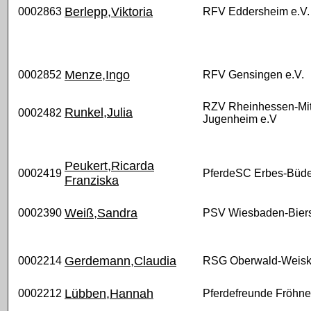
Berlepp,Viktoria
0002863
RFV Eddersheim e.V.
Menze,Ingo
0002852
RFV Gensingen e.V.
RZV Rheinhessen-Mit
Runkel,Julia
0002482
Jugenheim e.V
Peukert,Ricarda
0002419
PferdeSC Erbes-Büd
Franziska
Weiß,Sandra
0002390
PSV Wiesbaden-Biers
Gerdemann,Claudia
0002214
RSG Oberwald-Weisk
Lübben,Hannah
0002212
Pferdefreunde Fröhner