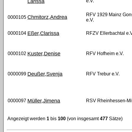
Larissa
e.V.
RFV 1929 Mainz Gon
Chmitorz,Andrea
0000105
e.V.
Eßer,Clarissa
0000104
RFZV Ellerbachtal e.V
Kuster,Denise
0000102
RFV Hofheim e.V.
Deußer,Svenja
0000099
RFV Trebur e.V.
Müller,Jimena
0000097
RSV Rheinhessen-Mit
Angezeigt werden
1
bis
100
(von insgesamt
477
Sätze)