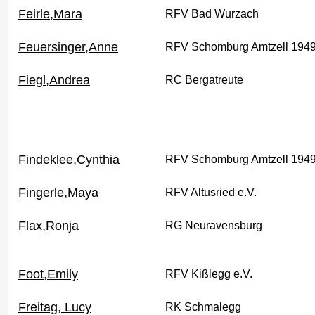
Feirle,Mara
RFV Bad Wurzach
Feuersinger,Anne
RFV Schomburg Amtzell 194
Fiegl,Andrea
RC Bergatreute
Findeklee,Cynthia
RFV Schomburg Amtzell 194
Fingerle,Maya
RFV Altusried e.V.
Flax,Ronja
RG Neuravensburg
Foot,Emily
RFV Kißlegg e.V.
Freitag, Lucy
RK Schmalegg