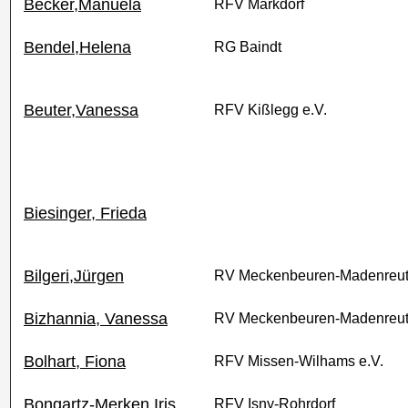
Becker,Manuela
RFV Markdorf
Bendel,Helena
RG Baindt
Beuter,Vanessa
RFV Kißlegg e.V.
Biesinger, Frieda
Bilgeri,Jürgen
RV Meckenbeuren-Madenreut
Bizhannia, Vanessa
RV Meckenbeuren-Madenreut
Bolhart, Fiona
RFV Missen-Wilhams e.V.
Bongartz-Merken,Iris
RFV Isny-Rohrdorf