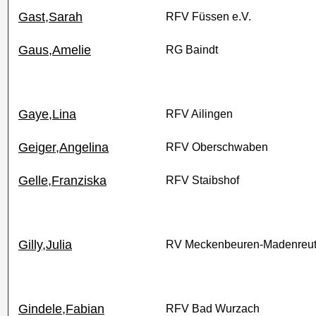
Gast,Sarah
RFV Füssen e.V.
Gaus,Amelie
RG Baindt
Gaye,Lina
RFV Ailingen
Geiger,Angelina
RFV Oberschwaben
Gelle,Franziska
RFV Staibshof
Gilly,Julia
RV Meckenbeuren-Madenreut
Gindele,Fabian
RFV Bad Wurzach