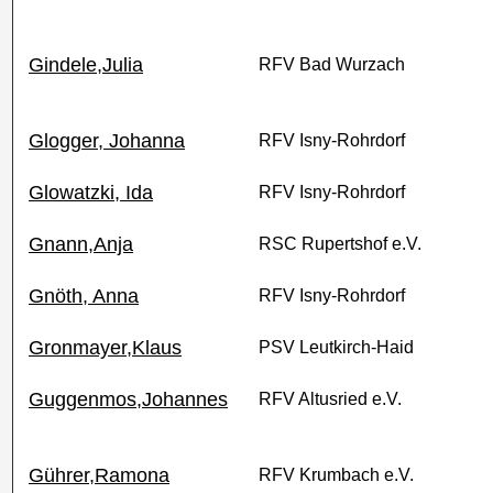
Gindele,Julia
RFV Bad Wurzach
Glogger, Johanna
RFV Isny-Rohrdorf
Glowatzki, Ida
RFV Isny-Rohrdorf
Gnann,Anja
RSC Rupertshof e.V.
Gnöth, Anna
RFV Isny-Rohrdorf
Gronmayer,Klaus
PSV Leutkirch-Haid
Guggenmos,Johannes
RFV Altusried e.V.
Gührer,Ramona
RFV Krumbach e.V.