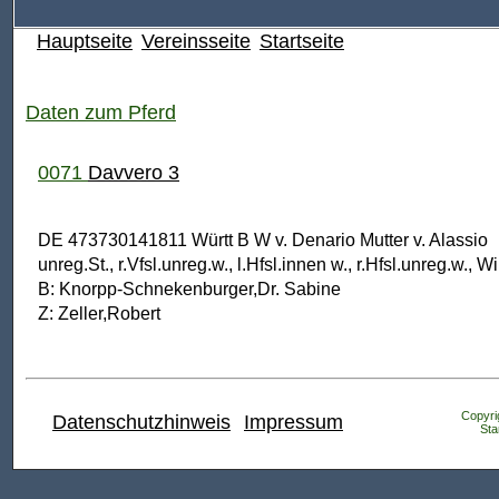
Hauptseite
Vereinsseite
Startseite
Daten zum Pferd
0071
Davvero 3
DE 473730141811 Württ B W v. Denario Mutter v. Alassio
unreg.St., r.Vfsl.unreg.w., l.Hfsl.innen w., r.Hfsl.unreg.w., 
B: Knorpp-Schnekenburger,Dr. Sabine
Z: Zeller,Robert
Copyrig
Datenschutzhinweis
Impressum
Sta