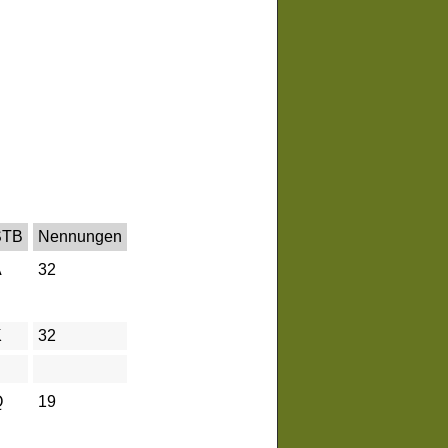
STB
Nennungen
A
32
K
32
Q
19