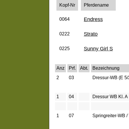
Kopf-Nr
Pferdename
Endress
0064
Strato
0222
Sunny Girl S
0225
Anz
Prf.
Abt.
Bezeichnung
2
03
Dressur-WB (E 5/
1
04
Dressur WB Kl. A
1
07
Springreiter-WB