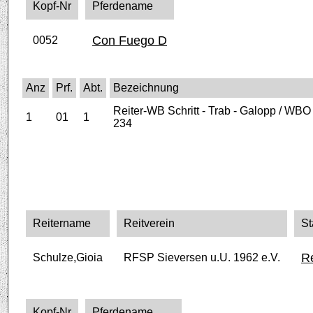
Kopf-Nr
Pferdename
Con Fuego D
0052
Anz
Prf.
Abt.
Bezeichnung
Reiter-WB Schritt - Trab - Galopp / WB
1
01
1
234
Reitername
Reitverein
St
Re
Schulze,Gioia
RFSP Sieversen u.U. 1962 e.V.
Kopf-Nr
Pferdename