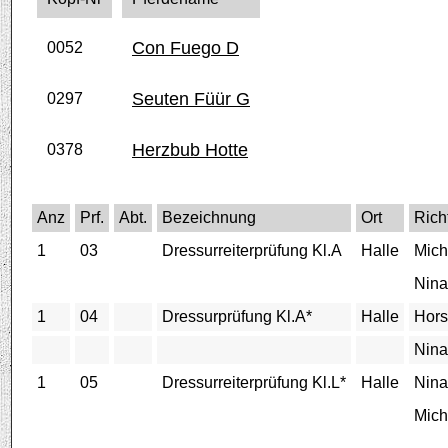
Con Fuego D
0052
Seuten Füür G
0297
Herzbub Hotte
0378
Anz
Prf.
Abt.
Bezeichnung
Ort
Rich
1
03
Dressurreiterprüfung Kl.A
Halle
Mich
Nina
1
04
Dressurprüfung Kl.A*
Halle
Hors
Nina
1
05
Dressurreiterprüfung Kl.L*
Halle
Nina
Mich