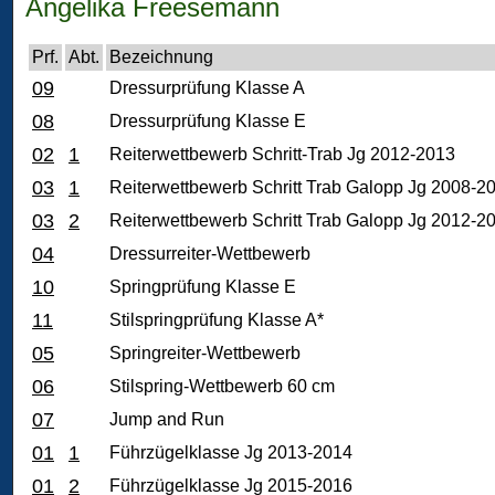
Angelika Freesemann
Prf.
Abt.
Bezeichnung
09
Dressurprüfung Klasse A
08
Dressurprüfung Klasse E
02
1
Reiterwettbewerb Schritt-Trab Jg 2012-2013
03
1
Reiterwettbewerb Schritt Trab Galopp Jg 2008-2
03
2
Reiterwettbewerb Schritt Trab Galopp Jg 2012-2
04
Dressurreiter-Wettbewerb
10
Springprüfung Klasse E
11
Stilspringprüfung Klasse A*
05
Springreiter-Wettbewerb
06
Stilspring-Wettbewerb 60 cm
07
Jump and Run
01
1
Führzügelklasse Jg 2013-2014
01
2
Führzügelklasse Jg 2015-2016