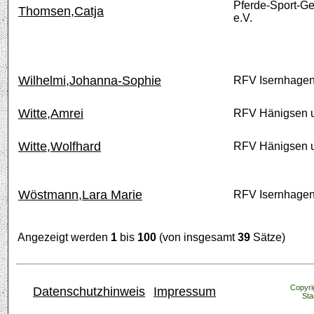
Pferde-Sport-G
Thomsen,Catja
e.V.
Wilhelmi,Johanna-Sophie
RFV Isernhage
Witte,Amrei
RFV Hänigsen 
Witte,Wolfhard
RFV Hänigsen 
Wöstmann,Lara Marie
RFV Isernhage
Angezeigt werden
1
bis
100
(von insgesamt
39
Sätze)
Copyrig
Datenschutzhinweis
Impressum
Sta