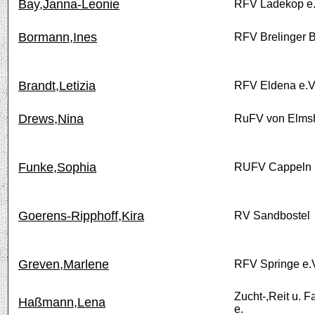
Bay,Janna-Leonie
RFV Ladekop e.
Bormann,Ines
RFV Brelinger B
Brandt,Letizia
RFV Eldena e.V
Drews,Nina
RuFV von Elmsh
Funke,Sophia
RUFV Cappeln
Goerens-Ripphoff,Kira
RV Sandbostel
Greven,Marlene
RFV Springe e.
Zucht-,Reit u. F
Haßmann,Lena
e.