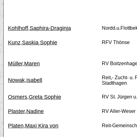
Kohlhoff,Saphira-Draginja
Nordd.u.Flottbe
Kunz,Saskia Sophie
RFV Thönse
Müller,Maren
RV Boitzenhage
Reit,- Zucht- u. 
Nowak,Isabell
Stadthagen
Osmers,Greta Sophie
RV St. Jürgen u
Plaster,Nadine
RV Aller-Weser 
Platen,Maxi Kira von
Reit-Gemeinscha