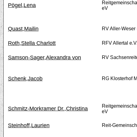
Reitgemeinschaf
Pögel,Lena
eV
Quast,Mailin
RV Aller-Weser 
Roth,Stella Charlott
RFV Allertal e.V
Samson-Sager,Alexandra von
RV Sachsenreiter
Schenk,Jacob
RG Klosterhof M
Reitgemeinschaf
Schmitz-Morkramer Dr.,Christina
eV
Steinhoff,Laurien
Reit-Gemeinscha