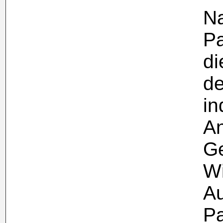
Na
Pa
di
de
in
A
Ge
Wi
Au
Pa